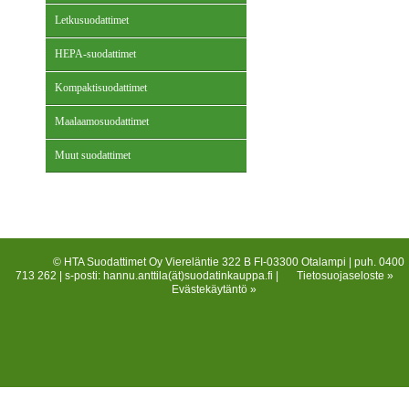
Letkusuodattimet
HEPA-suodattimet
Kompaktisuodattimet
Maalaamosuodattimet
Muut suodattimet
© HTA Suodattimet Oy Viereläntie 322 B FI-03300 Otalampi | puh. 0400
713 262 | s-posti: hannu.anttila(ät)suodatinkauppa.fi |
Tietosuojaseloste »
Evästekäytäntö »