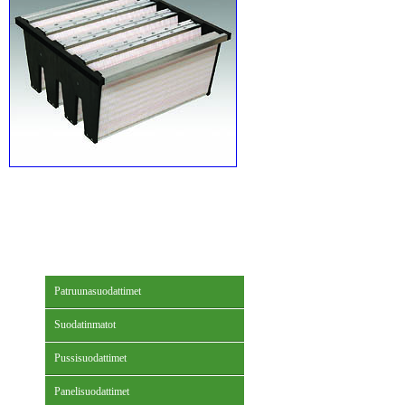
Patruunasuodattimet
Suodatinmatot
Pussisuodattimet
Panelisuodattimet